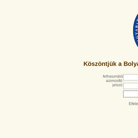
Köszöntjük a Boly
felhasználói
azonosító:
jelszó:
Elfel